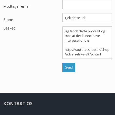
ANDET UDSTYR
Modtager email
RESTSALG
Emne
FORSIDE
Besked
NYHEDER
PROFIL
KATALOGER
RMA
HANDELSBETINGELSER
KONTAKT OS
PERSONDATAPOLITIK