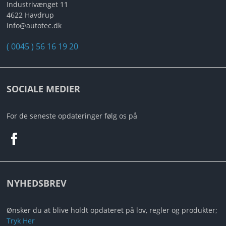
MIN PROFIL
Industrivænget 11
4622 Havdrup
info@autotec.dk
B2B LOGIN
( 0045 ) 56 16 19 20
SOCIALE MEDIER
For de seneste opdateringer følg os på
NYHEDSBREV
Ønsker du at blive holdt opdateret på lov, regler og produkter;
Tryk Her