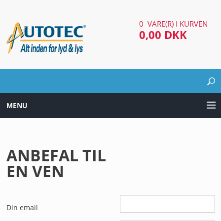
0 VARE(R) I KURVEN
0,00 DKK
MENU
LYD & LYS UDSTYR
ANBEFAL TIL
AUTOMOTIV UDSTYR
EN VEN
ARBEJDS & SØGELYGTER
EL UDSTYR
Din email