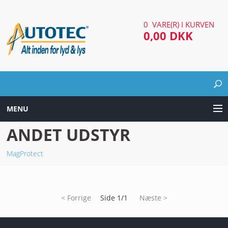
0 VARE(R) I KURVEN
0,00 DKK
MENU
ANDET UDSTYR
LYD & LYS UDSTYR
MagProtect
AUTOMOTIV UDSTYR
ARBEJDS & SØGELYGTER
< Forrige
Side 1/1
Næste >
EL UDSTYR