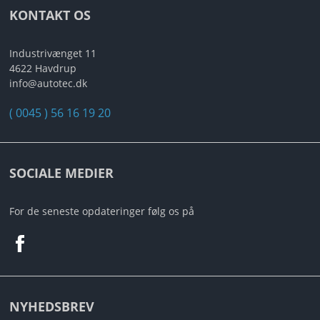
ANDET UDSTYR
KONTAKT OS
RESTSALG
Industrivænget 11
4622 Havdrup
FORSIDE
info@autotec.dk
( 0045 ) 56 16 19 20
NYHEDER
PROFIL
SOCIALE MEDIER
KATALOGER
For de seneste opdateringer følg os på
RMA
HANDELSBETINGELSER
PERSONDATAPOLITIK
NYHEDSBREV