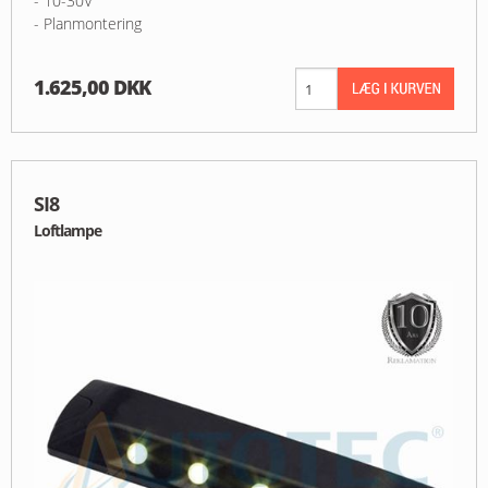
- 10-30V
- Planmontering
1.625,00 DKK
SI8
Loftlampe