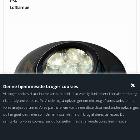
Loftlampe
Denne hjemmeside bruger cookies
Vi bruger cookies til at tilpasse vores indhold, til at vise dig funktioner til sociale medier og
til at analysere vores trafik. Vi deler også oplysninger om din brug af vores website med
vores analysepartnere. Vores partnere kan kombinere disse data med andre oplysninger,
du har givet dem, eller som de har indsamlet fra din brug af deres tjenester. Du
samtykker til vores cookies, hvis du fortsætter med at anvende vores hjemmeside.