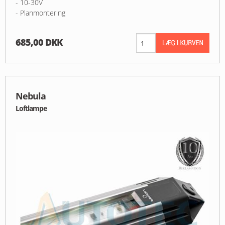
- 10-30V
- Planmontering
685,00 DKK
Nebula
Loftlampe