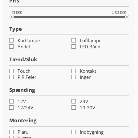
Pris
ANDET UDSTYR
72
DKK
1,728
DKK
RESTSALG
Type
FORSIDE
Kortlampe
Loftlampe
Andet
LED Bånd
NYHEDER
Tænd/Sluk
PROFIL
Touch
Kontakt
PIR Føler
Ingen
KATALOGER
Spænding
RMA
12V
24V
12/24V
10-30V
HANDELSBETINGELSER
Montering
PERSONDATAPOLITIK
Plan.
Indbygning