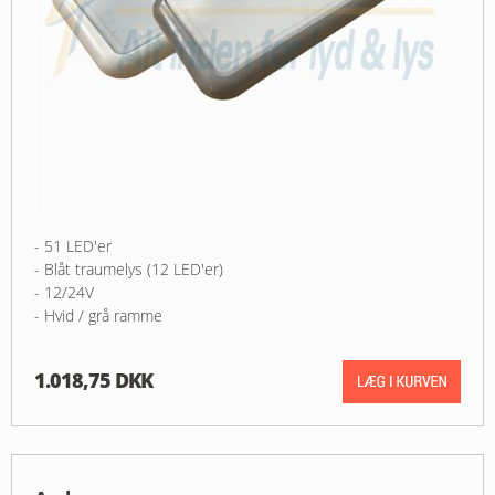
- 51 LED'er
- Blåt traumelys (12 LED'er)
- 12/24V
- Hvid / grå ramme
1.018,75 DKK