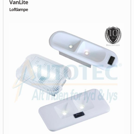
VanLite
Loftlampe