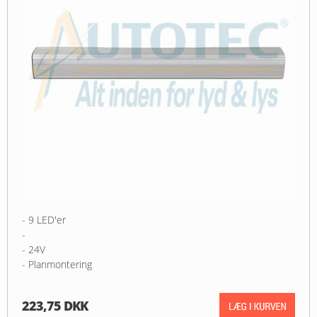
- 9 LED'er
-
- 24V
- Planmontering
223,75 DKK