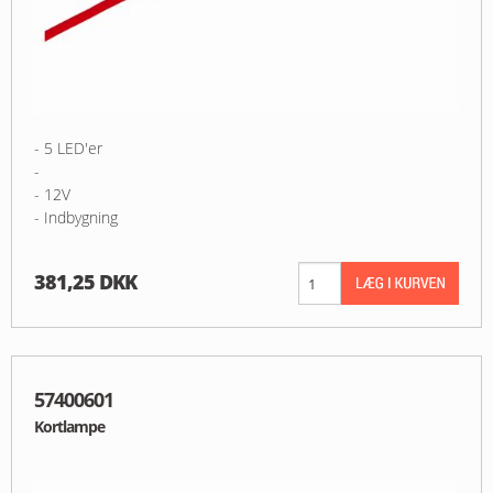
- 5 LED'er
-
- 12V
- Indbygning
381,25 DKK
57400601
Kortlampe