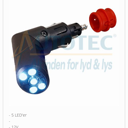
- 5 LED'er
-
- 12V