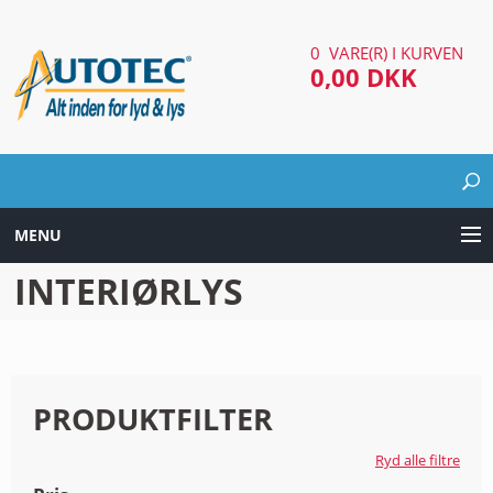
0 VARE(R) I KURVEN
0,00 DKK
MENU
INTERIØRLYS
LYD & LYS UDSTYR
AUTOMOTIV UDSTYR
ARBEJDS & SØGELYGTER
PRODUKTFILTER
EL UDSTYR
Ryd alle filtre