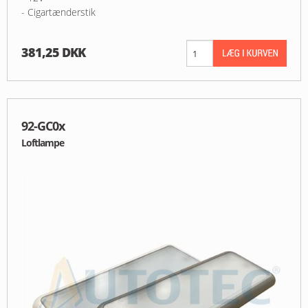
- Cigartænderstik
381,25 DKK
92-GC0x
Loftlampe