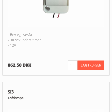
- Bevægelsesføler
- 30 sekunders timer
- 12V
862,50 DKK
SI3
Loftlampe