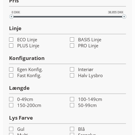
Pris
ANDET UDSTYR
0
DKK
38,855
DKK
RESTSALG
Linje
FORSIDE
ECO Linje
BASIS Linje
PLUS Linje
PRO Linje
NYHEDER
Konfiguration
PROFIL
Egen Konfig.
Interiør
Fast Konfig.
Halv Lysbro
KATALOGER
Længde
RMA
0-49cm
100-149cm
150-200cm
50-99cm
HANDELSBETINGELSER
Lys Farve
PERSONDATAPOLITIK
Gul
Blå