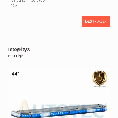
- Klart glas m. sort top
- 12V
Integrity®
PRO Linje