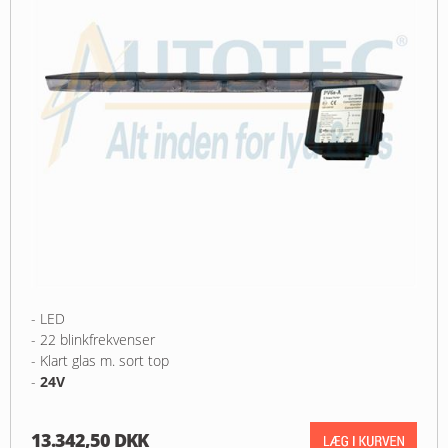
- LED
- 22 blinkfrekvenser
- Klart glas m. sort top
-
24V
13.342,50 DKK