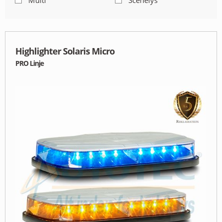
Multi
Scenelys
MIN PROFIL
B2B LOGIN
Highlighter Solaris Micro
PRO Linje