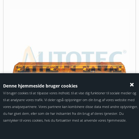
Denne hjemmeside bruger cookies
Vi bruger cookies til at tilpasse vores indhold, til at vise dig funktioner til sociale medier og
til at analysere vores trafik. Vi deler også oplysninger om din brug af vores website med
vores analysepartnere. Vores partnere kan kombinere disse data med andre oplysninger,
du har givet dem, eller som de har indsamlet fra din brug af deres tjenester. Du
samtykker til vores cookies, hvis du fortsætter med at anvende vores hjemmeside.
- Halogen