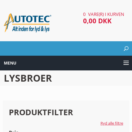
0 VARE(R) I KURVEN
0,00 DKK
MENU
LYSBROER
LYD & LYS UDSTYR
AUTOMOTIV UDSTYR
ARBEJDS & SØGELYGTER
PRODUKTFILTER
EL UDSTYR
Ryd alle filtre