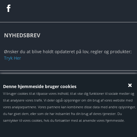
NYHEDSBREV
Ønsker du at blive holdt opdateret på lov, regler og produkter;
Tryk Her
Alt indhold er under Copyright ©2024 Autotec ApS
Denne hjemmeside bruger cookies
Vi bruger cookies til at tilpasse vores indhold, til at vise dig funktioner til sociale medier og
til at analysere vores trafik. Vi deler også oplysninger om din brug af vores website med
vores analysepartnere. Vores partnere kan kombinere disse data med andre oplysninger,
du har givet dem, eller som de har indsamlet fra din brug af deres tjenester. Du
samtykker til vores cookies, hvis du fortsætter med at anvende vores hjemmeside.