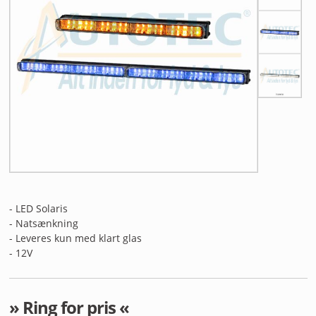
ANDET UDSTYR
RESTSALG
FORSIDE
NYHEDER
PROFIL
KATALOGER
- LED Solaris
RMA
- Natsænkning
- Leveres kun med klart glas
HANDELSBETINGELSER
- 12V
PERSONDATAPOLITIK
» Ring for pris «