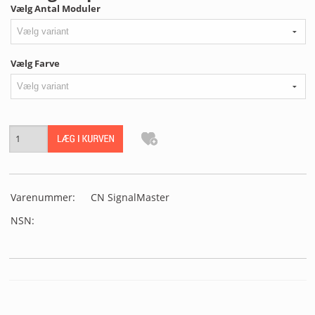
MIN PROFIL
Vælg Antal Moduler
B2B LOGIN
Vælg Farve
Varenummer:
CN SignalMaster
NSN: