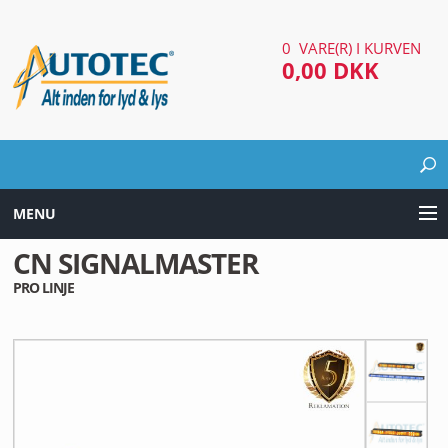
0 VARE(R) I KURVEN
0,00 DKK
MENU
CN SIGNALMASTER
LYD & LYS UDSTYR
PRO LINJE
AUTOMOTIV UDSTYR
ARBEJDS & SØGELYGTER
EL UDSTYR