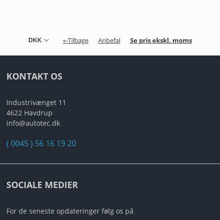
«-Tilbage
Anbefal
Se pris ekskl. moms
KONTAKT OS
Industrivænget 11
4622 Havdrup
info@autotec.dk
( 0045 ) 56 16 19 20
SOCIALE MEDIER
For de seneste opdateringer følg os på