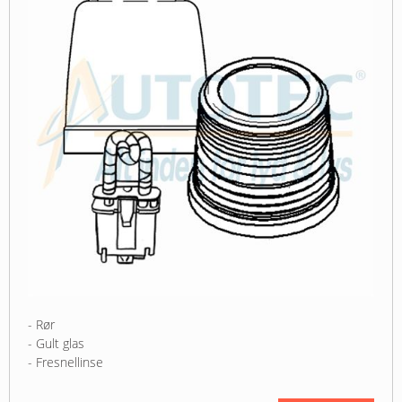
- Rør
- Gult glas
- Fresnellinse