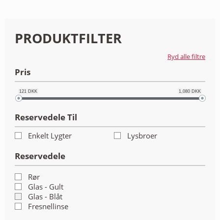
ANDET UDSTYR
RESTSALG
PRODUKTFILTER
FORSIDE
Ryd alle filtre
Pris
NYHEDER
121
DKK
1,080
DKK
PROFIL
Reservedele Til
KATALOGER
Enkelt Lygter
Lysbroer
RMA
Reservedele
HANDELSBETINGELSER
Rør
Glas - Gult
Glas - Blåt
PERSONDATAPOLITIK
Fresnellinse