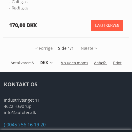
- Gult glas
- Rødt glas
170,00 DKK
< Forrige
Side 1/1
Næste >
Antal varer: 6
Vis uden moms
Anbefal
Print
KONTAKT OS
Industrivænget 11
4622 Havdrup
info@autotec.dk
( 0045 ) 56 16 19 20