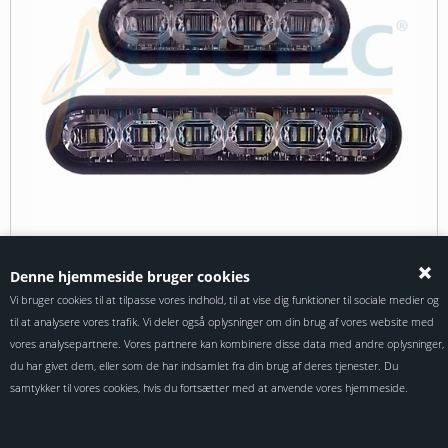
Denne hjemmeside bruger cookies
Vi bruger cookies til at tilpasse vores indhold, til at vise dig funktioner til sociale medier og
- 4 - 12 LED'er
til at analysere vores trafik. Vi deler også oplysninger om din brug af vores website med
- Mulighed for synkron & asynkron
vores analysepartnere. Vores partnere kan kombinere disse data med andre oplysninger,
- Gul / Blå / Multi
- Planmontering
du har givet dem, eller som de har indsamlet fra din brug af deres tjenester. Du
samtykker til vores cookies, hvis du fortsætter med at anvende vores hjemmeside.
1.323,75 DKK