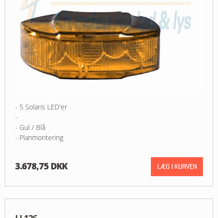
- 5 Solaris LED'er
-
- Gul / Blå
- Planmontering
3.678,75 DKK