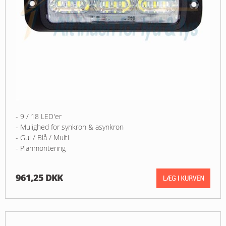
- 9 / 18 LED'er
- Mulighed for synkron & asynkron
- Gul / Blå / Multi
- Planmontering
961,25 DKK