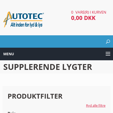
0 VARE(R) I KURVEN
0,00 DKK
MENU
SUPPLERENDE LYGTER
LYD & LYS UDSTYR
AUTOMOTIV UDSTYR
ARBEJDS & SØGELYGTER
PRODUKTFILTER
EL UDSTYR
Ryd alle filtre