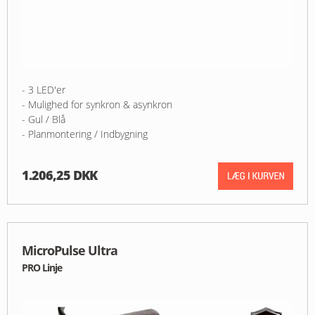
- 3 LED'er
- Mulighed for synkron & asynkron
- Gul / Blå
- Planmontering / Indbygning
1.206,25 DKK
MicroPulse Ultra
PRO Linje