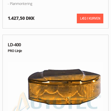
- Planmontering
1.427,50 DKK
LD-400
PRO Linje