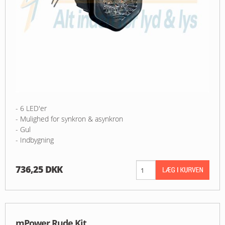
- 6 LED'er
- Mulighed for synkron & asynkron
- Gul
- Indbygning
736,25 DKK
mPower Rude Kit