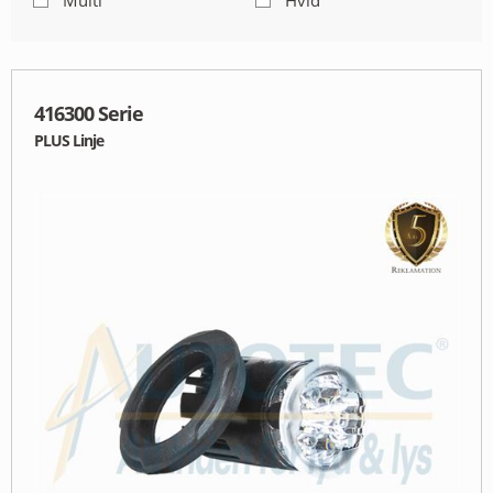
Multi
Hvid
MIN PROFIL
B2B LOGIN
416300 Serie
PLUS Linje