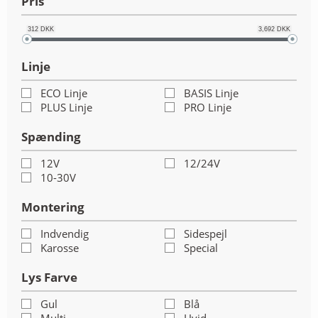
Pris
ANDET UDSTYR
312
DKK
3,692
DKK
RESTSALG
Linje
FORSIDE
ECO Linje
BASIS Linje
PLUS Linje
PRO Linje
NYHEDER
Spænding
PROFIL
12V
12/24V
10-30V
KATALOGER
Montering
RMA
Indvendig
Sidespejl
Karosse
Special
HANDELSBETINGELSER
Lys Farve
PERSONDATAPOLITIK
Gul
Blå