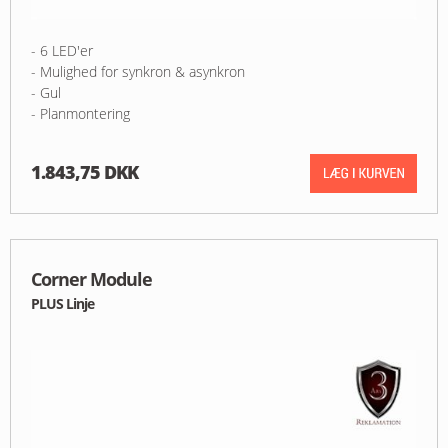
- 6 LED'er
- Mulighed for synkron & asynkron
- Gul
- Planmontering
1.843,75 DKK
Corner Module
PLUS Linje