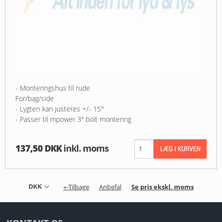
- Monteringshus til rude
For/bag/side
- Lygten kan justeres +/- 15°
- Passer til mpower 3" bolt montering
137,50 DKK
inkl. moms
«-Tilbage
Anbefal
Se pris ekskl. moms