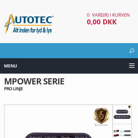
0 VARE(R) I KURVEN
0,00 DKK
MENU
MPOWER SERIE
LYD & LYS UDSTYR
PRO LINJE
AUTOMOTIV UDSTYR
ARBEJDS & SØGELYGTER
EL UDSTYR