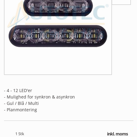
ANDET UDSTYR
RESTSALG
FORSIDE
NYHEDER
PROFIL
KATALOGER
- 4 - 12 LED'er
RMA
- Mulighed for synkron & asynkron
- Gul / Blå / Multi
HANDELSBETINGELSER
- Planmontering
PERSONDATAPOLITIK
1
Stk
inkl. moms