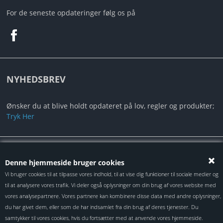
MIN PROFIL
For de seneste opdateringer følg os på
B2B LOGIN
NYHEDSBREV
Ønsker du at blive holdt opdateret på lov, regler og produkter;
Tryk Her
Alt indhold er under Copyright ©2024 Autotec ApS
Denne hjemmeside bruger cookies
Vi bruger cookies til at tilpasse vores indhold, til at vise dig funktioner til sociale medier og
til at analysere vores trafik. Vi deler også oplysninger om din brug af vores website med
vores analysepartnere. Vores partnere kan kombinere disse data med andre oplysninger,
du har givet dem, eller som de har indsamlet fra din brug af deres tjenester. Du
samtykker til vores cookies, hvis du fortsætter med at anvende vores hjemmeside.