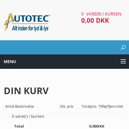
0 VARE(R) I KURVEN
0,00 DKK
MENU
LYD & LYS UDSTYR
DIN KURV
AUTOMOTIV UDSTYR
ARBEJDS & SØGELYGTER
Antal
Beskrivelse
Stk. pris
Totalpris
Tilføj/fjern/slet
0
vare(r) i kurven
EL UDSTYR
Total
0,00
DKK