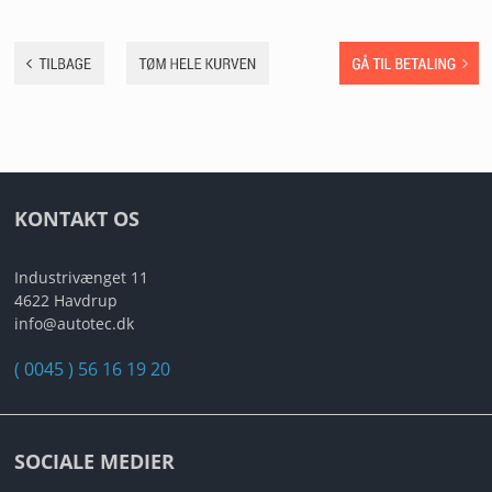
ANDET UDSTYR
RESTSALG
FORSIDE
NYHEDER
KONTAKT OS
PROFIL
Industrivænget 11
KATALOGER
4622 Havdrup
info@autotec.dk
RMA
( 0045 ) 56 16 19 20
HANDELSBETINGELSER
PERSONDATAPOLITIK
SOCIALE MEDIER