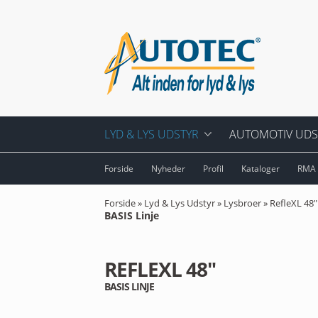
LYD & LYS UDSTYR
AUTOMOTIV UDS
PERSONLIG UDRUSTNING
AFMÆRKNING TIL B
Forside
Nyheder
Profil
Kataloger
RMA
ENKELT LYGTER
DASHCAM
Forside
»
Lyd & Lys Udstyr
»
Lysbroer
»
RefleXL 48"
BASIS Linje
FAST & VIPPESKILT
AUTOLAMPER & LY
REFLEXL 48"
HÅNDLYGTER M.M.
BAKKAMERA
BASIS LINJE
KONTROLENHEDER
INTERIØRLYS