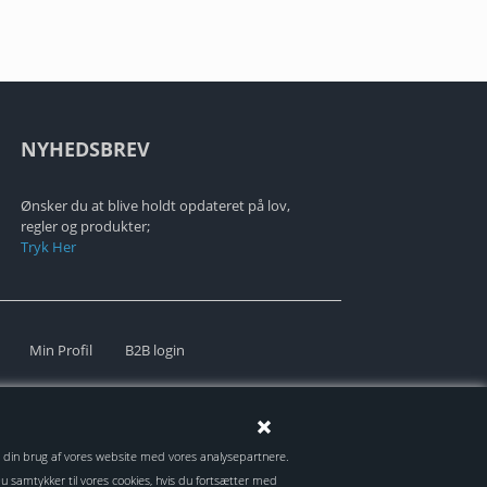
NYHEDSBREV
Ønsker du at blive holdt opdateret på lov,
regler og produkter;
Tryk Her
Min Profil
B2B login
er om din brug af vores website med vores analysepartnere.
 samtykker til vores cookies, hvis du fortsætter med