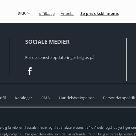
«-Tilbage
Anbefal
Se pris ekskl. moms
SOCIALE MEDIER
For de seneste opdateringer følg os på
ofil
Kataloger
RMA
Handelsbetingelser
Persondatapolitik
Alt indhold er under Copyright ©2024 Autotec ApS
 vise dig funktioner til sociale medier og til at analysere vores trafik. Vi deler også oplysning
lysninger, du har givet dem, eller som de har indsamlet fra din brug af deres tjenester. Du