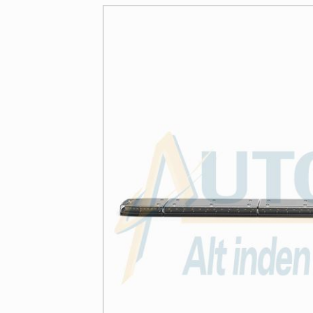
LYSBROER
OSRAM KOMPLETTE
SIGNALBROER
PÆRE
SIRENEFORSTÆRKER & HØJTTALER
VÆRKSTEDSLYGTER
SUPPLERENDE LYGTER
TEKSTSKILT M.M.
VEJAFMÆRKNING
MONTERINGSTILBEHØR
RESERVEDELE