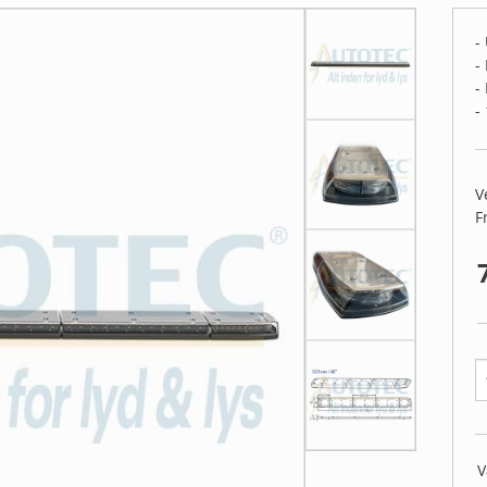
 LYGTER
RETTBOX RESERVEDEL
-
-
-
-
V
F
V