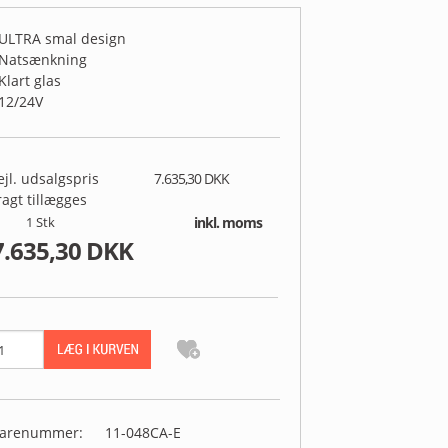
 ULTRA smal design
 Natsænkning
 Klart glas
 12/24V
ejl. udsalgspris
7.635,30 DKK
ragt tillægges
1
Stk
inkl. moms
7.635,30 DKK
arenummer:
11-048CA-E