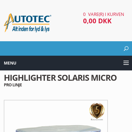
0 VARE(R) I KURVEN
0,00 DKK
MENU
HIGHLIGHTER SOLARIS MICRO
LYD & LYS UDSTYR
PRO LINJE
AUTOMOTIV UDSTYR
ARBEJDS & SØGELYGTER
EL UDSTYR