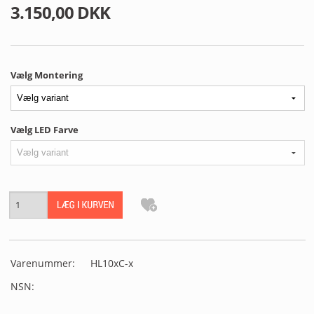
MIN PROFIL
3.150,00 DKK
B2B LOGIN
Vælg Montering
Vælg LED Farve
Varenummer:
HL10xC-x
NSN: