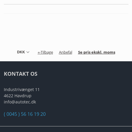
«-Tilbage
Anbefal
Se pris ekskl. moms
KONTAKT OS
Industrivænget 11
4622 Havdrup
info@autotec.dk
( 0045 ) 56 16 19 20