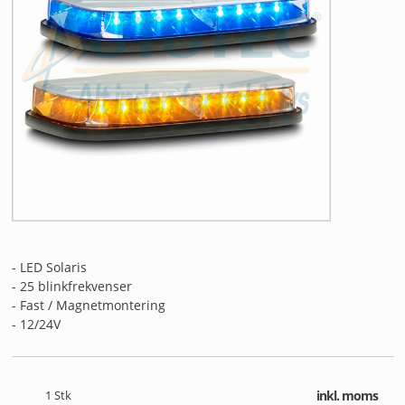
ANDET UDSTYR
RESTSALG
FORSIDE
NYHEDER
PROFIL
KATALOGER
- LED Solaris
RMA
- 25 blinkfrekvenser
- Fast / Magnetmontering
HANDELSBETINGELSER
- 12/24V
PERSONDATAPOLITIK
1
Stk
inkl. moms