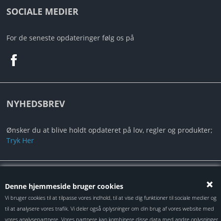
SOCIALE MEDIER
For de seneste opdateringer følg os på
NYHEDSBREV
Ønsker du at blive holdt opdateret på lov, regler og produkter;
Tryk Her
Alt indhold er under Copyright ©2024 Autotec ApS
Denne hjemmeside bruger cookies
Vi bruger cookies til at tilpasse vores indhold, til at vise dig funktioner til sociale medier og
til at analysere vores trafik. Vi deler også oplysninger om din brug af vores website med
vores analysepartnere. Vores partnere kan kombinere disse data med andre oplysninger,