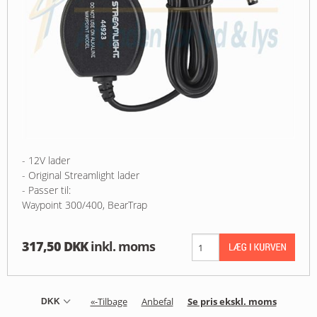
- 12V lader
- Original Streamlight lader
- Passer til:
Waypoint 300/400, BearTrap
317,50 DKK
inkl. moms
«-Tilbage
Anbefal
Se pris ekskl. moms