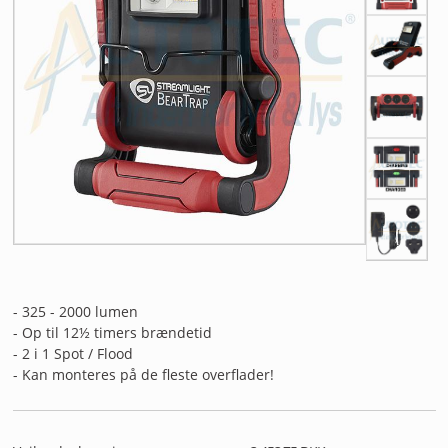
ANDET UDSTYR
RESTSALG
FORSIDE
NYHEDER
PROFIL
KATALOGER
RMA
- 325 - 2000 lumen
- Op til 12½ timers brændetid
- 2 i 1 Spot / Flood
HANDELSBETINGELSER
- Kan monteres på de fleste overflader!
PERSONDATAPOLITIK