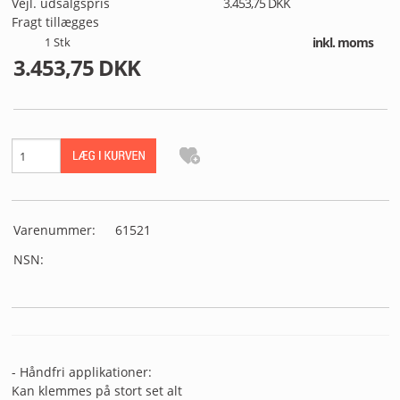
Vejl. udsalgspris
3.453,75 DKK
MIN PROFIL
Fragt tillægges
1
Stk
inkl. moms
B2B LOGIN
3.453,75 DKK
Varenummer:
61521
NSN:
- Håndfri applikationer:
Kan klemmes på stort set alt