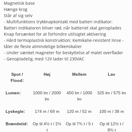
Magnetisk base
Hænge krog
Står af sig selv
- Multifunktions trykknapkontakt med batteri indikator:
Batteri indikatoren bliver rød, når batteriet skal genoplades
Knap forsænket for at forhindre utilsigtet aktivering
- Hård termoplastisk konstruktion; Kemikalie-resistent linse -
tåler de fleste almindelige bilkemikalier
- Under sænket magneter for beskyttelse af malet overflader
- Genopladelig, med 12V lader til 230VAC
Spot /
Høj
Mellem
Lav
Flood:
Lumen:
1000 lm / 2000
450 lm / 1000
325 lm / 575 lm
lm
lm
Lyskegle:
174 m / 69 m
120 m / 52 m
100 m / 38 m
Brændetid:
Op til 4½ t / 2½
Op til 7¾ t / 5 t
Op til 12½ t /
t
8¾ t