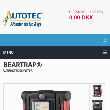
0 VARE(R) I KURVEN
0,00 DKK
MENU
BEARTRAP®
LYD & LYS UDSTYR
VÆRKSTEDSLYGTER
AUTOMOTIV UDSTYR
ARBEJDS & SØGELYGTER
EL UDSTYR