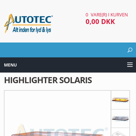
0 VARE(R) I KURVEN
0,00 DKK
MENU
HIGHLIGHTER SOLARIS
LYD & LYS UDSTYR
AUTOMOTIV UDSTYR
ARBEJDS & SØGELYGTER
EL UDSTYR