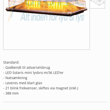
ANDET UDSTYR
RESTSALG
FORSIDE
NYHEDER
PROFIL
Standard:
KATALOGER
- Godkendt til advarselsbrug
- LED Solaris mini lysbro m/36 LED'er
RMA
- Natsænkning
- Leveres med klart glas
HANDELSBETINGELSER
- 21 blink frekvenser, skiftes via magnet (inkl.)
- 388 mm
PERSONDATAPOLITIK