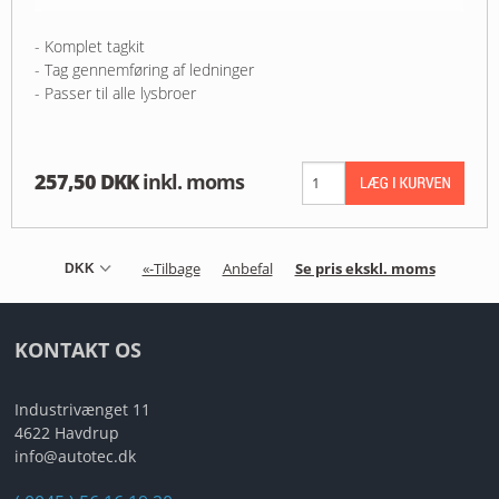
- Komplet tagkit
- Tag gennemføring af ledninger
- Passer til alle lysbroer
257,50 DKK
inkl. moms
«-Tilbage
Anbefal
Se pris ekskl. moms
KONTAKT OS
Industrivænget 11
4622 Havdrup
info@autotec.dk