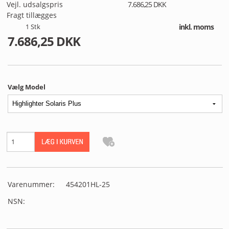
MIN PROFIL
Vejl. udsalgspris
7.686,25 DKK
Fragt tillægges
1
Stk
inkl. moms
B2B LOGIN
7.686,25 DKK
Vælg Model
Varenummer:
454201HL-25
NSN: