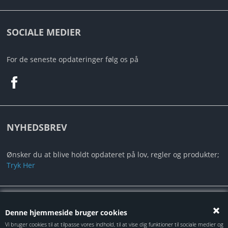
SOCIALE MEDIER
For de seneste opdateringer følg os på
NYHEDSBREV
Ønsker du at blive holdt opdateret på lov, regler og produkter;
Tryk Her
Alt indhold er under Copyright ©2024 Autotec ApS
Denne hjemmeside bruger cookies
Vi bruger cookies til at tilpasse vores indhold, til at vise dig funktioner til sociale medier og