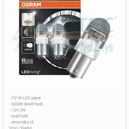
- P21W LED pære
- 6000K (Kold hvid)
- 12V 2W
- Kold hvid
- Anvendes til
Stop / Baglys