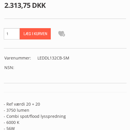
MIN PROFIL
2.313,75 DKK
B2B LOGIN
Varenummer:
LEDDL132CB-SM
NSN:
- Ref værdi 20 + 20
- 3750 lumen
- Combi spot/flood lysspredning
- 6000 K
- 56W