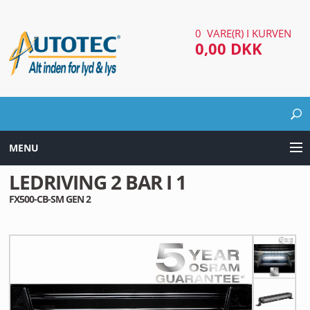
0 VARE(R) I KURVEN
0,00 DKK
MENU
LEDRIVING 2 BAR I 1
LYD & LYS UDSTYR
FX500-CB-SM GEN 2
AUTOMOTIV UDSTYR
ARBEJDS & SØGELYGTER
EL UDSTYR