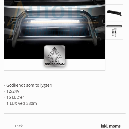
ANDET UDSTYR
RESTSALG
FORSIDE
NYHEDER
PROFIL
KATALOGER
- Godkendt som to lygter!
RMA
- 12/24V
- 15 LED'er
HANDELSBETINGELSER
- 1 LUX ved 380m
PERSONDATAPOLITIK
1
Stk
inkl. moms