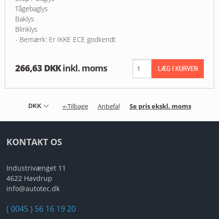
Tågebaglys
Baklys
Blinklys
- Bemærk: Er IKKE ECE godkendt
266,63 DKK
inkl. moms
«-Tilbage
Anbefal
Se pris ekskl. moms
KONTAKT OS
Industrivænget 11
4622 Havdrup
info@autotec.dk
( 0045 ) 56 16 19 20