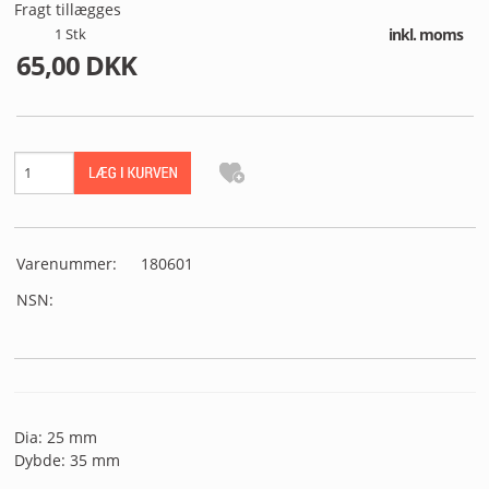
MIN PROFIL
Fragt tillægges
1
Stk
inkl. moms
65,00 DKK
B2B LOGIN
Varenummer:
180601
NSN:
Dia: 25 mm
Dybde: 35 mm