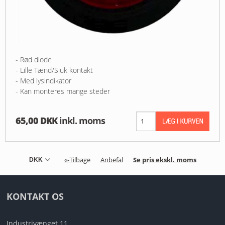
- Rød diode
- Lille Tænd/Sluk kontakt
- Med lysindikator
- Kan monteres mange steder
65,00 DKK
inkl. moms
«-Tilbage
Anbefal
Se pris ekskl. moms
KONTAKT OS
Industrivænget 11