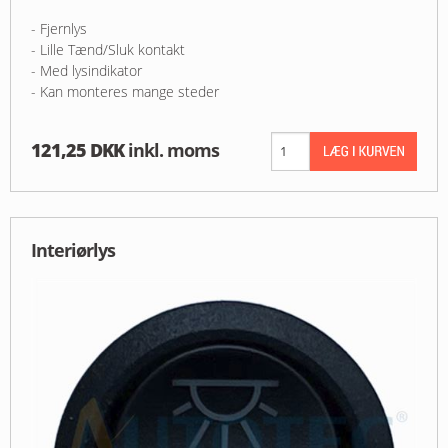
- Fjernlys
- Lille Tænd/Sluk kontakt
- Med lysindikator
- Kan monteres mange steder
121,25 DKK
inkl. moms
Interiørlys