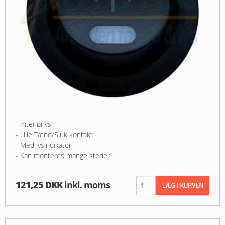
- Interiørlys
- Lille Tænd/Sluk kontakt
- Med lysindikator
- Kan monteres mange steder
121,25 DKK
inkl. moms