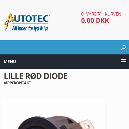
0 VARE(R) I KURVEN
0,00 DKK
MENU
LILLE RØD DIODE
LYD & LYS UDSTYR
VIPPEKONTAKT
AUTOMOTIV UDSTYR
ARBEJDS & SØGELYGTER
EL UDSTYR