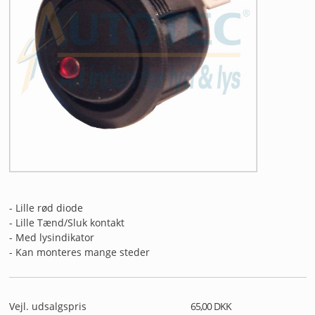
ANDET UDSTYR
RESTSALG
FORSIDE
NYHEDER
PROFIL
KATALOGER
- Lille rød diode
RMA
- Lille Tænd/Sluk kontakt
- Med lysindikator
HANDELSBETINGELSER
- Kan monteres mange steder
PERSONDATAPOLITIK
Vejl. udsalgspris
65,00 DKK