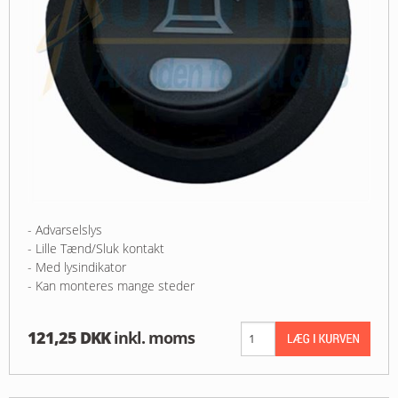
- Advarselslys
- Lille Tænd/Sluk kontakt
- Med lysindikator
- Kan monteres mange steder
121,25 DKK
inkl. moms