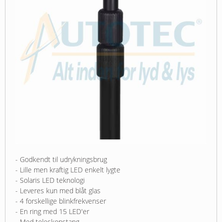
- Godkendt til udrykningsbrug
- Lille men kraftig LED enkelt lygte
- Solaris LED teknologi
- Leveres kun med blåt glas
- 4 forskellige blinkfrekvenser
- En ring med 15 LED'er
- Med teleskopstang