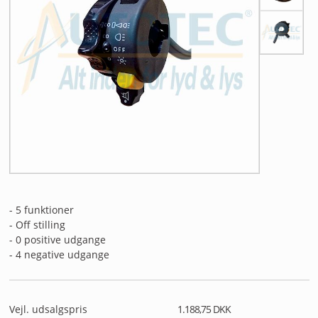
ANDET UDSTYR
RESTSALG
FORSIDE
NYHEDER
PROFIL
KATALOGER
- 5 funktioner
RMA
- Off stilling
- 0 positive udgange
HANDELSBETINGELSER
- 4 negative udgange
PERSONDATAPOLITIK
Vejl. udsalgspris
1.188,75 DKK