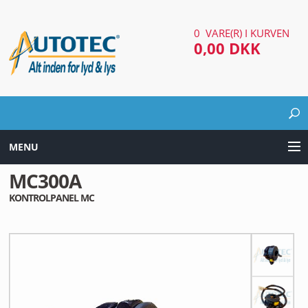
0 VARE(R) I KURVEN
0,00 DKK
MENU
MC300A
LYD & LYS UDSTYR
KONTROLPANEL MC
AUTOMOTIV UDSTYR
ARBEJDS & SØGELYGTER
EL UDSTYR