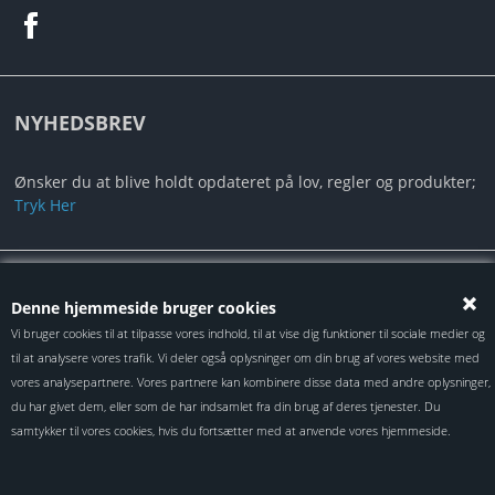
NYHEDSBREV
Ønsker du at blive holdt opdateret på lov, regler og produkter;
Tryk Her
Alt indhold er under Copyright ©2024 Autotec ApS
Denne hjemmeside bruger cookies
Vi bruger cookies til at tilpasse vores indhold, til at vise dig funktioner til sociale medier og
til at analysere vores trafik. Vi deler også oplysninger om din brug af vores website med
vores analysepartnere. Vores partnere kan kombinere disse data med andre oplysninger,
du har givet dem, eller som de har indsamlet fra din brug af deres tjenester. Du
samtykker til vores cookies, hvis du fortsætter med at anvende vores hjemmeside.