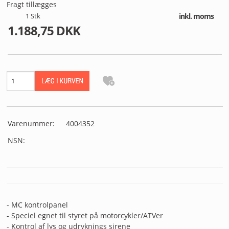
MIN PROFIL
Fragt tillægges
1
Stk
inkl. moms
1.188,75 DKK
B2B LOGIN
Varenummer:
4004352
NSN:
- MC kontrolpanel
- Speciel egnet til styret på motorcykler/ATVer
- Kontrol af lys og udryknings sirene