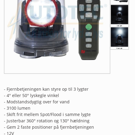
ANDET UDSTYR
RESTSALG
FORSIDE
NYHEDER
PROFIL
KATALOGER
- Fjernbetjeningen kan styre op til 3 lygter
RMA
- 4° eller 50° lyskegle vinkel
- Modstandsdygtig over for vand
HANDELSBETINGELSER
- 3100 lumen
- Skift frit mellem Spot/Flood i samme lygte
- Justerbar 360° rotation og 130° hældning
PERSONDATAPOLITIK
- Gem 2 faste positioner på fjernbetjeningen
- 12V