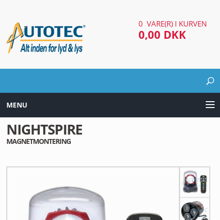
0 VARE(R) I KURVEN
0,00 DKK
MENU
NIGHTSPIRE
LYD & LYS UDSTYR
MAGNETMONTERING
AUTOMOTIV UDSTYR
ARBEJDS & SØGELYGTER
EL UDSTYR