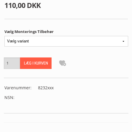
MIN PROFIL
110,00 DKK
B2B LOGIN
Vælg Monterings Tilbehør
Varenummer:
8232xxx
NSN: