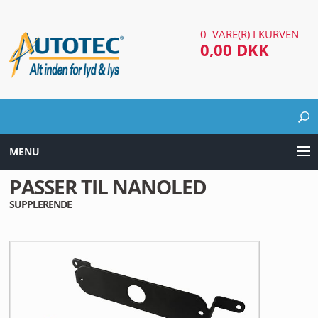
0 VARE(R) I KURVEN
0,00 DKK
MENU
PASSER TIL NANOLED
LYD & LYS UDSTYR
SUPPLERENDE
AUTOMOTIV UDSTYR
ARBEJDS & SØGELYGTER
EL UDSTYR