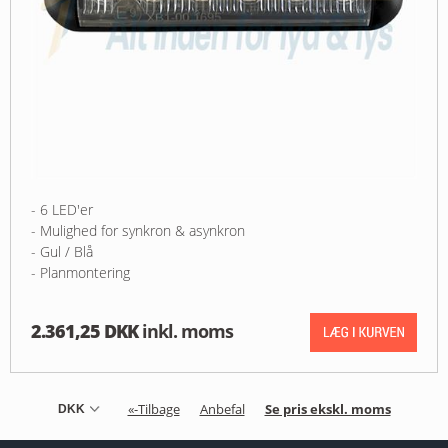
- 6 LED'er
- Mulighed for synkron & asynkron
- Gul / Blå
- Planmontering
2.361,25 DKK
inkl. moms
«-Tilbage
Anbefal
Se pris ekskl. moms