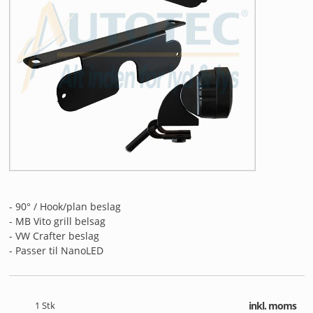
ANDET UDSTYR
RESTSALG
FORSIDE
NYHEDER
PROFIL
KATALOGER
- 90° / Hook/plan beslag
RMA
- MB Vito grill belsag
- VW Crafter beslag
HANDELSBETINGELSER
- Passer til NanoLED
PERSONDATAPOLITIK
1
Stk
inkl. moms