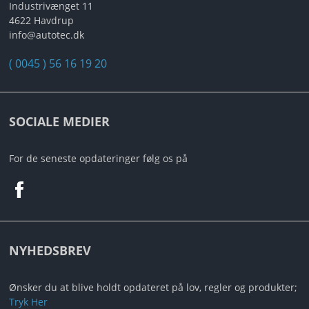
MIN PROFIL
Industrivænget 11
4622 Havdrup
info@autotec.dk
B2B LOGIN
( 0045 ) 56 16 19 20
SOCIALE MEDIER
For de seneste opdateringer følg os på
NYHEDSBREV
Ønsker du at blive holdt opdateret på lov, regler og produkter;
Tryk Her