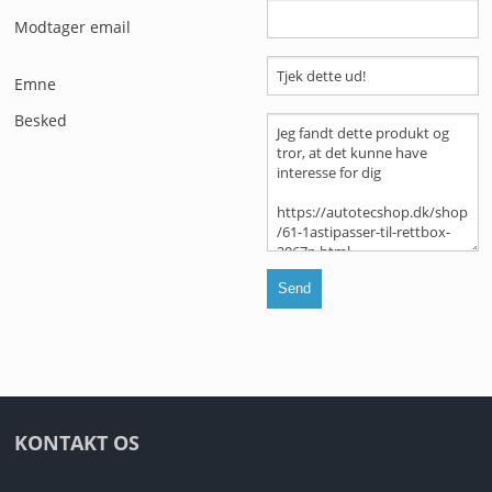
ANDET UDSTYR
Modtager email
RESTSALG
Emne
FORSIDE
Besked
NYHEDER
PROFIL
KATALOGER
RMA
HANDELSBETINGELSER
KONTAKT OS
PERSONDATAPOLITIK