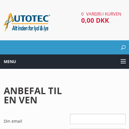
0 VARE(R) I KURVEN
0,00 DKK
MENU
LYD & LYS UDSTYR
ANBEFAL TIL
AUTOMOTIV UDSTYR
EN VEN
ARBEJDS & SØGELYGTER
EL UDSTYR
Din email